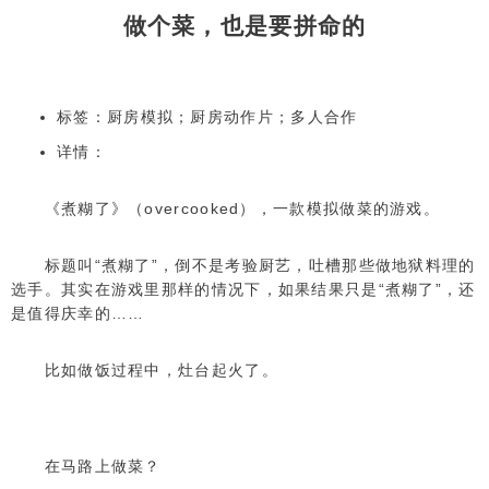
做个菜，也是要拼命的
暴走甲虫
thumper
标签：厨房模拟；厨房动作片；多人合作
详情：
以撒的结合：重生
the binding of isaac: rebirth
《煮糊了》（overcooked），一款模拟做菜的游戏。
标题叫“煮糊了”，倒不是考验厨艺，吐槽那些做地狱料理的
铲子骑士
选手。其实在游戏里那样的情况下，如果结果只是“煮糊了”，还
是值得庆幸的……
shovel knight
比如做饭过程中，灶台起火了。
塞尔达传说：旷野之息
the legend of zelda：breath of the wil
d
在马路上做菜？