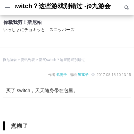
新买switch？这些游戏别错过 -j9九游会
你裁我剪！斯尼帕
いっしょにチョキッと スニッパーズ
色彩喷射团2
j9九游会
>
资讯列表
>
新买switch？这些游戏别错过
splatoon 2
作者
氢离子
编辑
氢离子
2017-08-18 10:13:15
马力欧赛车8 豪华版
买了 switch，天天随身带在包里。
mario kart 8 deluxe
1-2-switch
1
煮糊了