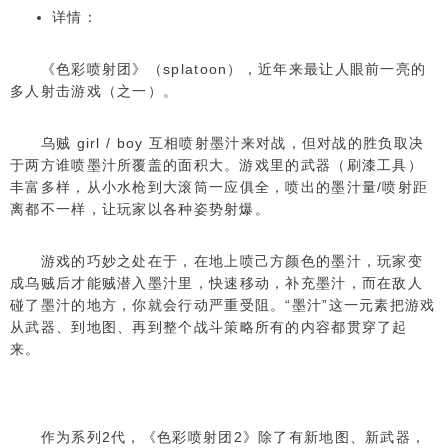
详情：
《色彩喷射团》（splatoon），近年来最让人眼前一亮的
多人射击游戏（之一）。
乌贼 girl / boy 互相喷射墨汁来对战，但对战的胜负取决
于两方谁喷墨汁所覆盖的面积大
。
游戏里的武器（刷漆工具）
丰富多样，从小水枪到大滚筒一应俱全，喷出的墨汁量/喷射距
离都不一样，让玩家以各种姿势
射爆。
游戏的巧妙之处在于，在地上喷己方颜色的墨汁，玩家变
成乌贼后才能贼潜入墨汁里，快速移动，补充墨汁，而在敌人
碰了墨汁的地方，你就会行动严重受阻。“墨汁”这一元素把游戏
从武器、到地图、再到整个战斗策略所有的内容都贯穿了起
来。
作为系列2代，《色彩喷射团2》除了有新地图、新武器，