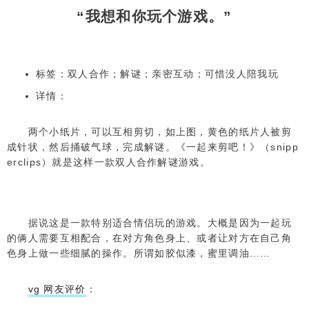
“我想和你玩个游戏。”
暴走甲虫
thumper
标签：双人合作；解谜；亲密互动；可惜没人陪我玩
详情：
以撒的结合：重生
the binding of isaac: rebirth
两个小纸片，可以互相剪切，如上图，黄色的纸片人被剪
成针状，然后捅破气球，完成解谜。《一起来剪吧！》（snipp
erclips）就是这样一款双人合作解谜游戏。
铲子骑士
shovel knight
据说这是一款特别适合情侣玩的游戏。大概是因为一起玩
的俩人需要互相配合，在对方角色身上、或者让对方在自己角
色身上做一些细腻的操作。所谓如胶似漆，蜜里调油……
塞尔达传说：旷野之息
the legend of zelda：breath of the wil
d
vg 网友评价
：