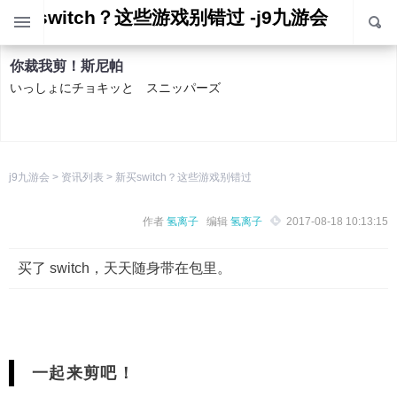
新买switch？这些游戏别错过 -j9九游会
你裁我剪！斯尼帕
いっしょにチョキッと スニッパーズ
色彩喷射团2
j9九游会
>
资讯列表
>
新买switch？这些游戏别错过
splatoon 2
作者
氢离子
编辑
氢离子
2017-08-18 10:13:15
马力欧赛车8 豪华版
买了 switch，天天随身带在包里。
mario kart 8 deluxe
1-2-switch
1
一起来剪吧！