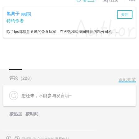
赞(
112
)
(228)
|
氢离子
关注
特约作者
除了fps都愿意尝试的杂食玩家，在火热和冷漠间徘徊的精分司机……
评论（
228
）
跟帖规范
您还未，不能参与发言哦~
按热度
按时间