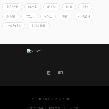
刺客秘史
魂档案
老王说
画报
杂谈
杂货铺
二次元
hの話
讲古
vg好消息
小编夜时光
主题直播周
vgtime 游戏时光 @ 2015-2020
关于j9九游会
招聘信息
rss订阅