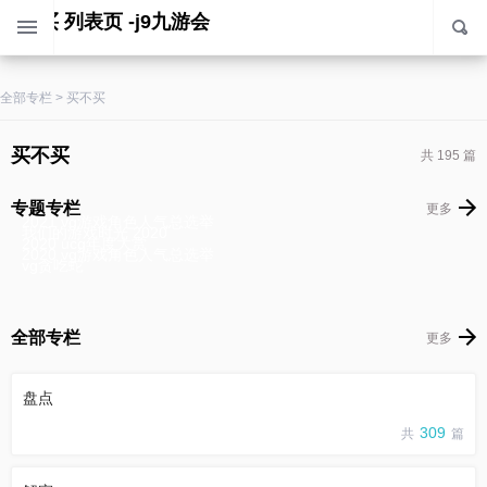
买不买 列表页 -j9九游会
全部专栏
>
买不买
买不买
共 195 篇
专题专栏
更多
2021 vg游戏角色人气总选举
我们的游戏时光 2020
2020 ucg年度大赏
2020 vg游戏角色人气总选举
vg贪吃蛇
全部专栏
更多
盘点
309
共
篇