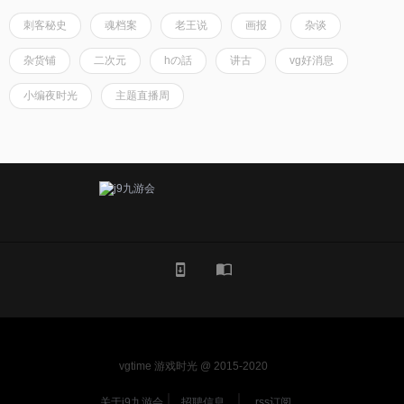
刺客秘史
魂档案
老王说
画报
杂谈
杂货铺
二次元
hの話
讲古
vg好消息
小编夜时光
主题直播周
vgtime 游戏时光 @ 2015-2020
关于j9九游会
招聘信息
rss订阅