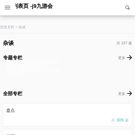
杂谈 列表页 -j9九游会
历史专栏
>
杂谈
杂谈
共 187 篇
专题专栏
更多
2021 vg游戏角色人气总选举
我们的游戏时光 2020
2020 ucg年度大赏
2020 vg游戏角色人气总选举
vg贪吃蛇
全部专栏
更多
盘点
309
共
篇