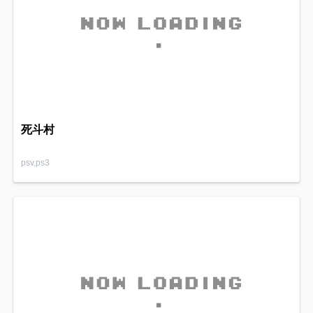
死斗村
psv,ps3