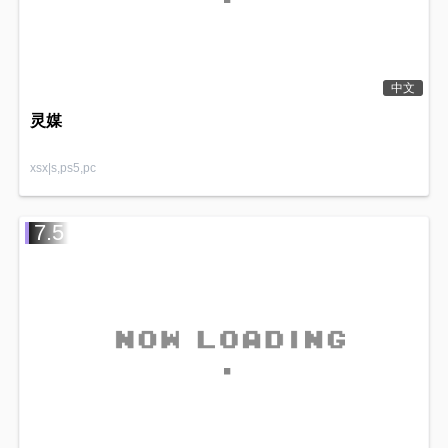
中文
灵媒
xsx|s,ps5,pc
7.5