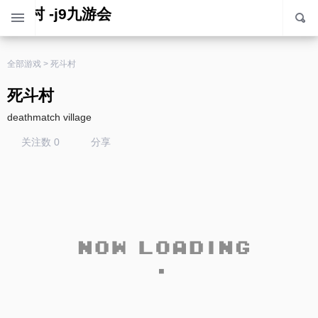
死斗村 -j9九游会
全部游戏
>
死斗村
死斗村
deathmatch village
关注数 0
分享