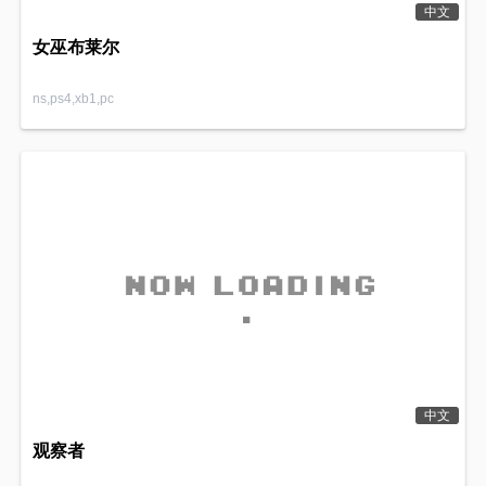
中文
女巫布莱尔
ns,ps4,xb1,pc
中文
观察者