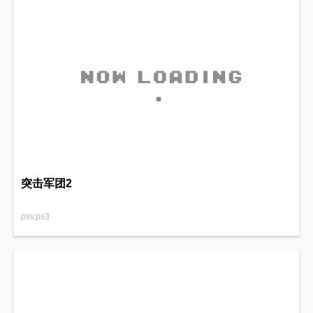
突击军团2
psv,ps3