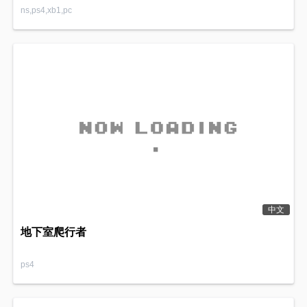
ns,ps4,xb1,pc
中文
地下室爬行者
ps4