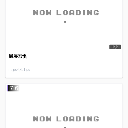
中文
层层恐惧
ns,ps4,xb1,pc
7.6