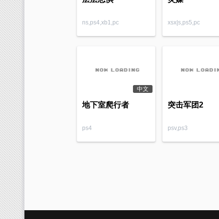
ns,ps4,xb1,pc
xsx|s,ps5,pc
中文
地下室爬行者
突击军团2
ps4
psv,ps3