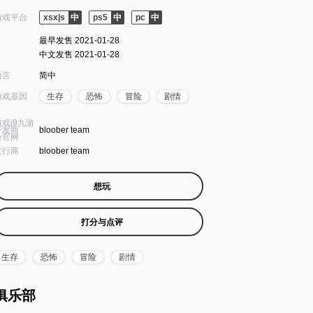
游戏平台
xsx|s
ps5
pc
最早发售 2021-01-28
中文发售 2021-01-28
语言
简中
游戏基因
生存
恐怖
冒险
剧情
游戏j9九游
开发商
bloober team
会官网
发行商
bloober team
想玩
打分与点评
生存
恐怖
冒险
剧情
俱乐部