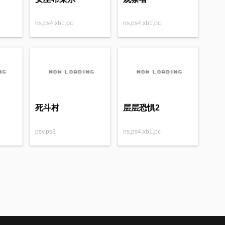
ns,ps4,xb1,pc
ns,ps4,xb1,pc
死斗村
层层恐惧2
psv,ps3
ns,ps4,xb1,pc