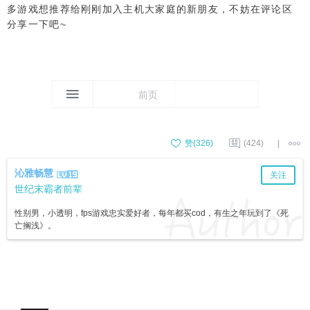
多游戏想推荐给刚刚加入主机大家庭的新朋友，不妨在评论区
分享一下吧~
前页
赞(
326
)
(424)
|
沁雅畅慧
关注
世纪末霸者前辈
性别男，小透明，fps游戏忠实爱好者，每年都买cod，有生之年玩到了《死
亡搁浅》。