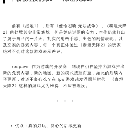
最终幻想15
final fantasy xv
前有《战地1》，后有《使命召唤 无尽战争》，《泰坦天降
2》的处境其实非常尴尬，但是凭借过硬的实力，本作仍然打出
了属于自己的一片天。扎实的射击手感、出色的剧情表现，以
及充实的游戏内容，每一个真正体验过《泰坦天降2》的玩家，
潜龙谍影5：幻痛
绝对不会对这款游戏表示差评。
metal gear solid v: the phantom pain
respawn 作为游戏的开发商，到现在仍在坚持为游戏推出
新的免费内容，新的地图、新的模式接踵而至，如此的后续内
最后生还者 重制版
容更新，难道不良心么？在 fps 游戏越发浮躁的时代，《泰坦
the last of us remastered
天降2》这样的游戏尤为难得，不应被埋没。
the witcher 3: wild hunt
优点：真的好玩、良心的后续更新