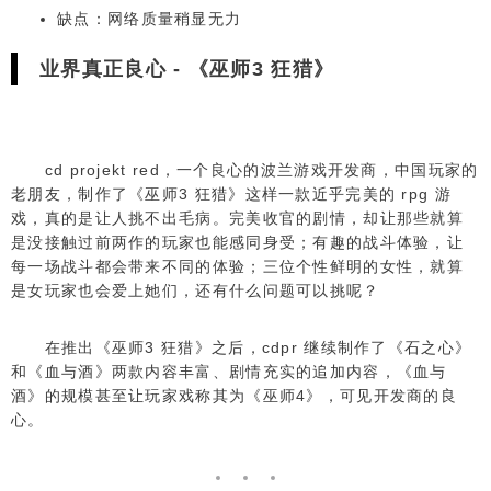
缺点：网络质量稍显无力
uncharted 4: a thief's end
业界真正良心 - 《巫师3 狂猎》
消逝的光芒
cd projekt red，一个良心的波兰游戏开发商，中国玩家的
dying light
老朋友，制作了《巫师3 狂猎》这样一款近乎完美的 rpg 游
戏，真的是让人挑不出毛病。完美收官的剧情，却让那些就算
是没接触过前两作的玩家也能感同身受；有趣的战斗体验，让
每一场战斗都会带来不同的体验；三位个性鲜明的女性，就算
是女玩家也会爱上她们，还有什么问题可以挑呢？
在推出《巫师3 狂猎》之后，cdpr 继续制作了《石之心》
和《血与酒》两款内容丰富、剧情充实的追加内容，《血与
酒》的规模甚至让玩家戏称其为《巫师4》，可见开发商的良
心。