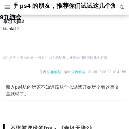
刚入手 ps4 的朋友，推荐你们试试这几个游戏 -j
9九游会
泰坦天降2
titanfall 2
地平线 零之曙光
j9九游会
>
资讯列表
>
刚入手 ps4 的朋友，推荐你们试试这几个游戏
horizon zero dawn
作者
沁雅畅慧
编辑
沁雅畅慧
2017-08-23 10:41:55
grand theft auto v
新入ps4坑的玩家不知道该从什么游戏开始玩？看这篇文
章就够了。
血源诅咒
bloodborne
不该被埋没的fps - 《泰坦天降2》