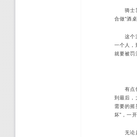
骑士算是
合做“酒
这个游戏
一个人，
就要被罚
有点像击
到最后，
需要的摇
坏”，一
无论是耍