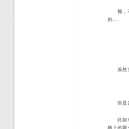
额，不好
的…
虽然当我
但是其实
比如有个
柄上的两