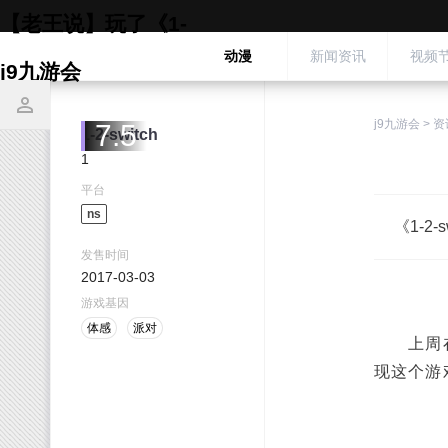
【老王说】玩了《1-
动漫
新闻资讯
视频
j9九游会
j9九游会
>
资
7.5
1-2-switch
1
平台
ns
《1-
发售时间
2017-03-03
游戏基因
体感
派对
上周在编辑
现这个游