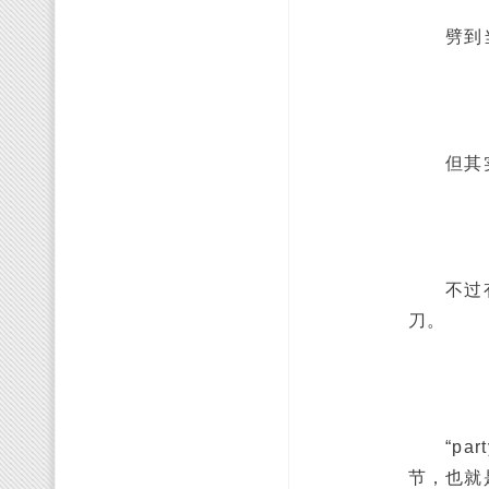
劈到当然
但其实
不过有时
刀。
“par
节，也就