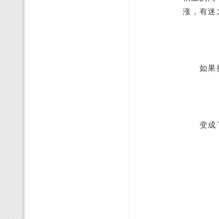
涨，有迷
如果撸
变成了