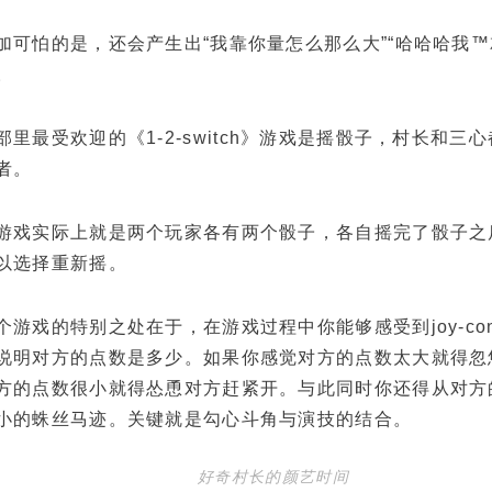
怕的是，还会产生出“我靠你量怎么那么大”“哈哈哈我™
。
最受欢迎的《1-2-switch》游戏是摇骰子，村长和三
者。
实际上就是两个玩家各有两个骰子，各自摇完了骰子之
以选择重新摇。
戏的特别之处在于，在游戏过程中你能够感受到joy-co
说明对方的点数是多少。如果你感觉对方的点数太大就得忽
方的点数很小就得怂恿对方赶紧开。与此同时你还得从对方
小的蛛丝马迹。关键就是勾心斗角与演技的结合。
好奇村长的颜艺时间