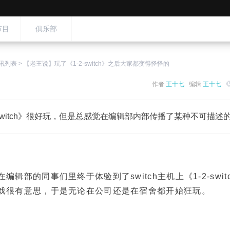
节目
俱乐部
讯列表
>
【老王说】玩了《1-2-switch》之后大家都变得怪怪的
作者
王十七
编辑
王十七
2-switch》很好玩，但是总感觉在编辑部内部传播了某种不可描述
部的同事们里终于体验到了switch主机上《1-2-swit
戏很有意思，于是无论在公司还是在宿舍都开始狂玩。