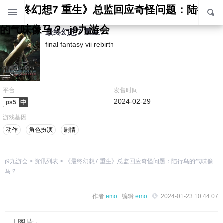
《最终幻想7 重生》总监回应奇怪问题：陆行鸟
的气味像马？ -j9九游会
最终幻想7 重生
final fantasy vii rebirth
平台
发售时间
2024-02-29
ps5
游戏基因
动作
角色扮演
剧情
j9九游会
>
资讯列表
>
《最终幻想7 重生》总监回应奇怪问题：陆行鸟的气味像
马？
作者
emo
编辑
emo
2024-01-23 10:44:07
「图片」