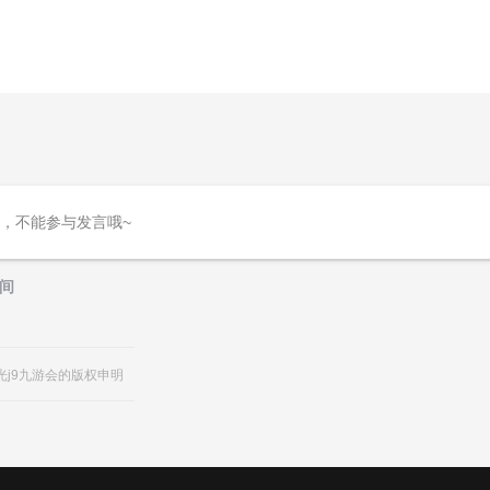
）
，不能参与发言哦~
间
光j9九游会的版权申明