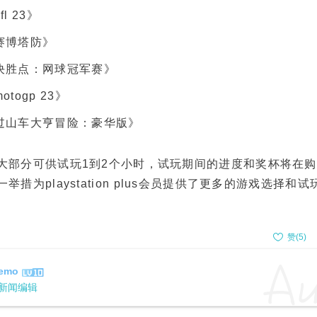
fl 23》
赛博塔防》
决胜点：网球冠军赛》
otogp 23》
过山车大亨冒险：豪华版》
大部分可供试玩1到2个小时，试玩期间的进度和奖杯将在
举措为playstation plus会员提供了更多的游戏选择和
赞(
5
)
emo
新闻编辑