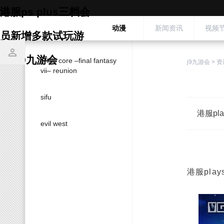
港服ps plus三档会
动漫
新闻资讯
视频
员新增多款试玩游
戏 -j9九游会
crisis core –final fantasy
j9九游会
>
资
vii– reunion
sifu
港服pl
evil west
港服pla