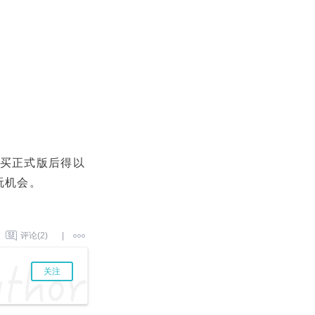
购买正式版后得以
试玩机会。
(2)
|
关注