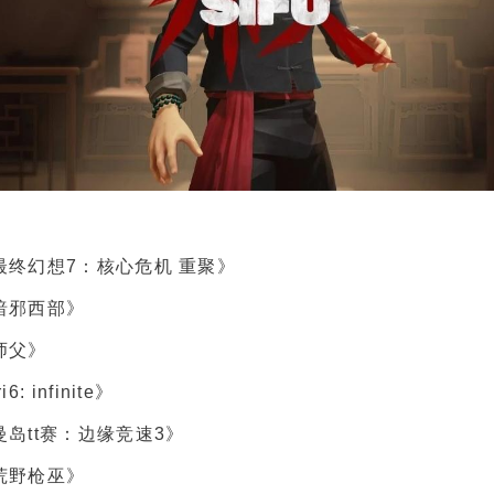
最终幻想7：核心危机 重聚》
暗邪西部》
师父》
i6: infinite》
曼岛tt赛：边缘竞速3》
荒野枪巫》