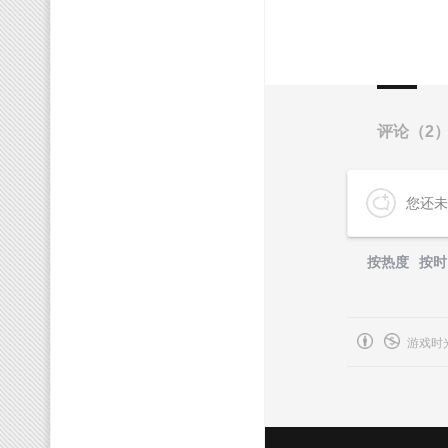
评论（
2
您还未
按热度
按时
游戏时