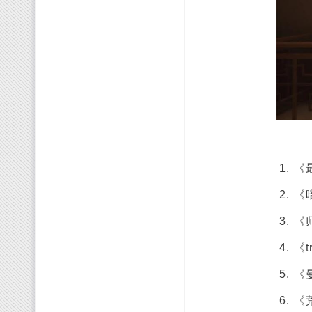
《
《
《
《tr
《
《