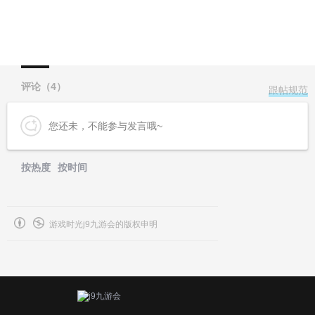
评论（
4
）
跟帖规范
您还未，不能参与发言哦~
按热度
按时间
游戏时光j9九游会的版权申明