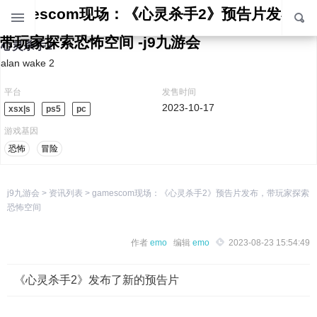
gamescom现场：《心灵杀手2》预告片发布，
带玩家探索恐怖空间 -j9九游会
心灵杀手2
alan wake 2
平台
发售时间
2023-10-17
xsx|s
ps5
pc
游戏基因
恐怖
冒险
j9九游会
>
资讯列表
>
gamescom现场：《心灵杀手2》预告片发布，带玩家探索
恐怖空间
作者
emo
编辑
emo
2023-08-23 15:54:49
《心灵杀手2》发布了新的预告片