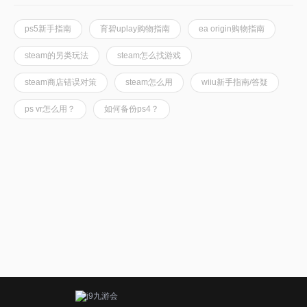
ps5新手指南
育碧uplay购物指南
ea origin购物指南
steam的另类玩法
steam怎么找游戏
steam商店错误对策
steam怎么用
wiiu新手指南/答疑
ps vr怎么用？
如何备份ps4？