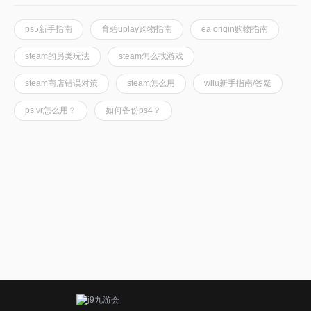
ps5新手指南
育碧uplay购物指南
ea origin购物指南
steam的另类玩法
steam怎么找游戏
steam商店错误对策
steam怎么用
wiiu新手指南/答疑
ps vr怎么用？
如何备份ps4？