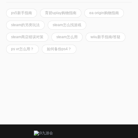
ps5新手指南
育碧uplay购物指南
ea origin购物指南
steam的另类玩法
steam怎么找游戏
steam商店错误对策
steam怎么用
wiiu新手指南/答疑
ps vr怎么用？
如何备份ps4？