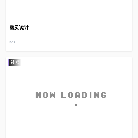
幽灵诡计
nds
9.6