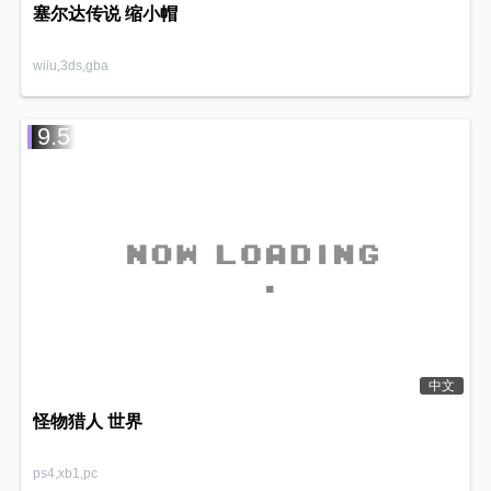
塞尔达传说 缩小帽
wiiu,3ds,gba
9.5
中文
怪物猎人 世界
ps4,xb1,pc