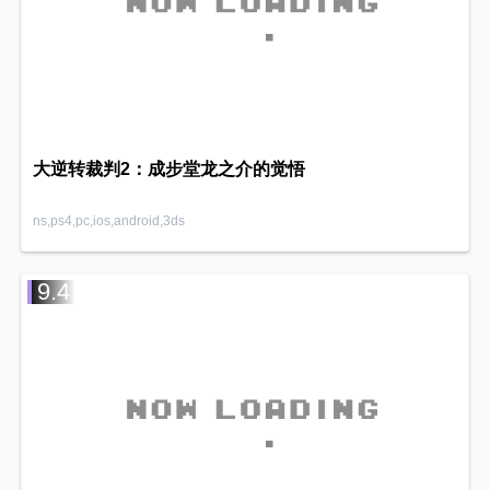
大逆转裁判2：成步堂龙之介的觉悟
ns,ps4,pc,ios,android,3ds
9.4