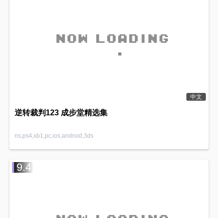
中文
逆转裁判123 成步堂精选集
ns,ps4,xb1,pc,ios,android,3ds
9.4