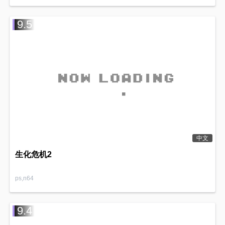
9.5
中文
生化危机2
ps,n64
9.4