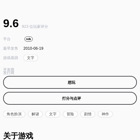
9.6
923 位玩家评分
平台
nds
最早发售
2010-06-19
游戏基因
文字
开发商
发行商
想玩
打分与点评
角色扮演
解谜
文字
冒险
剧情
神作
关于游戏