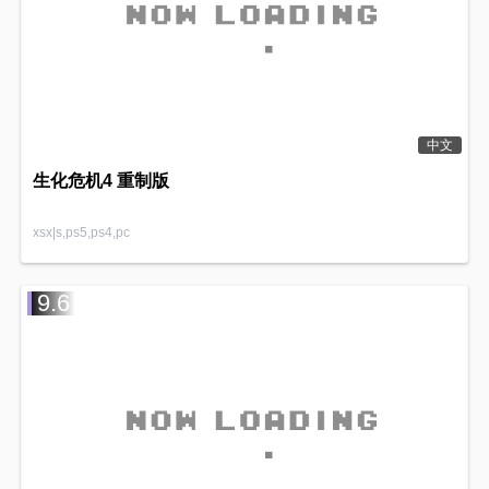
中文
生化危机4 重制版
xsx|s,ps5,ps4,pc
9.6