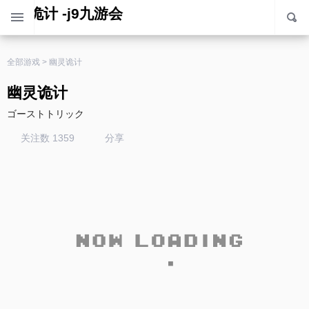
幽灵诡计 -j9九游会
全部游戏
>
幽灵诡计
幽灵诡计
ゴーストトリック
关注数 1359
分享