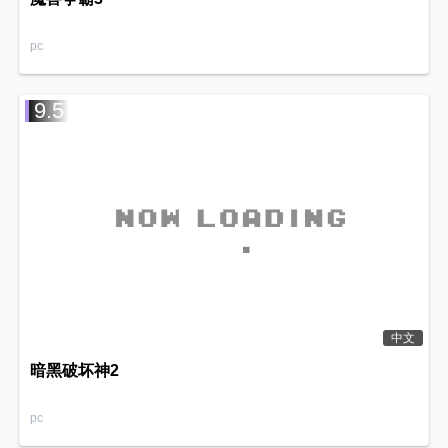
pc
9.5
中文
暗黑破坏神2
pc