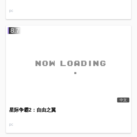
pc
8.7
中文
星际争霸2：自由之翼
pc