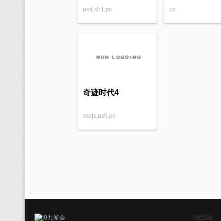
ps4,xb1,pc
pc
奇迹时代4
xsx|s,ps5,pc
- 找游戏