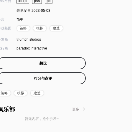
游戏平台
xsx|s
ps5
pc
最早发售 2023-05-03
语言
简中
游戏基因
策略
模拟
建造
开发商
triumph studios
发行商
paradox interactive
想玩
打分与点评
策略
模拟
建造
俱乐部
更多
暂无内容，抢个沙发~