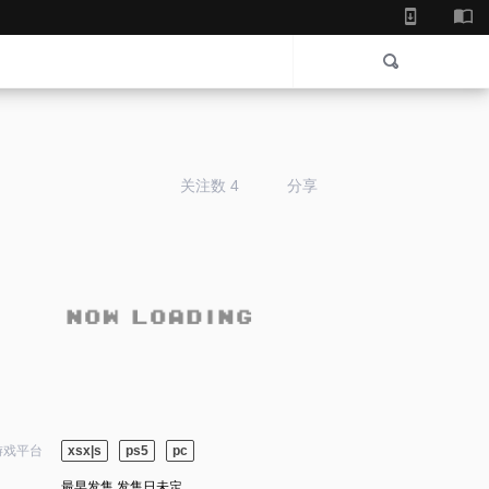
关注数 4
分享
游戏平台
xsx|s
ps5
pc
最早发售 发售日未定