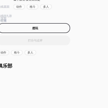
游戏基因
动作
格斗
多人
游戏j9九游
开发商
会官网
发行商
想玩
打分与点评
动作
格斗
多人
俱乐部