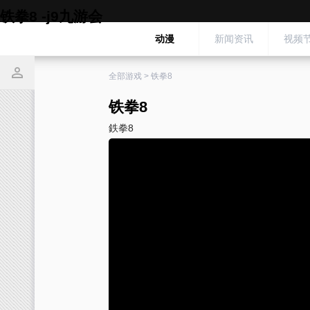
铁拳8 -j9九游会
动漫
新闻资讯
视频
全部游戏
>
铁拳8
铁拳8
鉄拳8