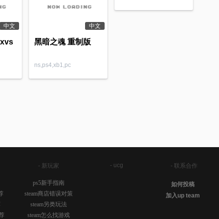
中文
中文
xvs
黑暗之魂 重制版
ns,ps4,xb1,pc
- ucg
- 新玩家
- 联系合作
ps5新手指南
如何投稿
荐
steam商店错误对策
加入up team
荐
steam另类玩法
荐
steam怎么找游戏