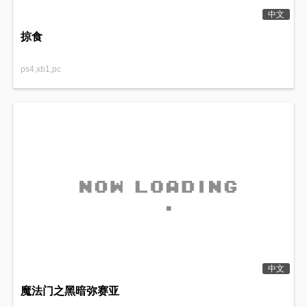
中文
掠食
ps4,xb1,pc
中文
魔法门之黑暗弥赛亚