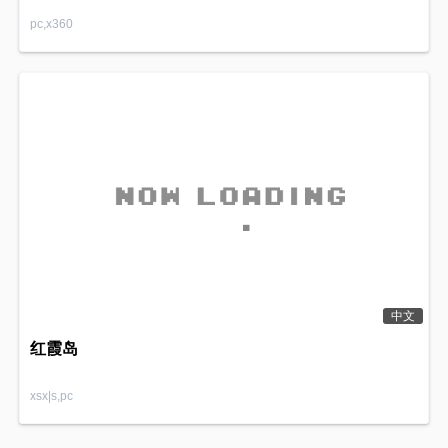
pc,x360
中文
红霞岛
xsx|s,pc