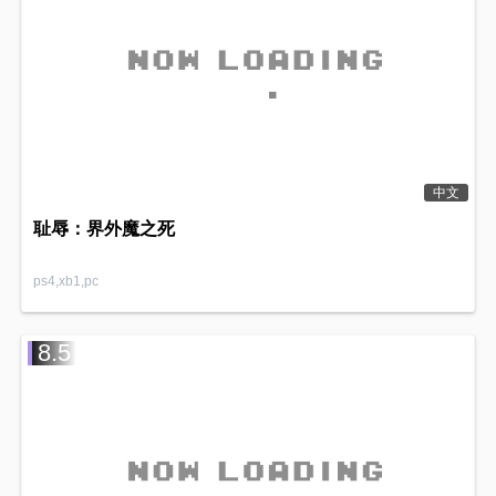
中文
耻辱：界外魔之死
ps4,xb1,pc
8.5