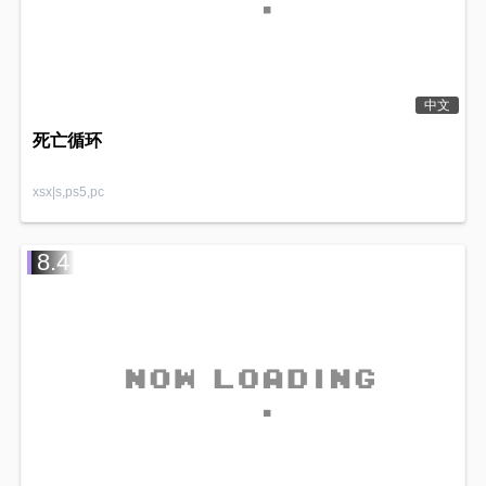
中文
死亡循环
xsx|s,ps5,pc
8.4