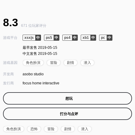
8.3
671 位玩家评分
游戏平台
xsx|s
ps5
ps4
xb1
pc
最早发售 2019-05-15
中文发售 2019-05-15
游戏基因
角色扮演
冒险
剧情
潜入
开发商
asobo studio
发行商
focus home interactive
想玩
打分与点评
角色扮演
恐怖
冒险
剧情
潜入