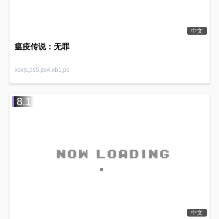
中文
瘟疫传说：无罪
xsx|s,ps5,ps4,xb1,pc
8.1
中文