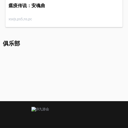
瘟疫传说：安魂曲
xsx|s,ps5,ns,pc
俱乐部