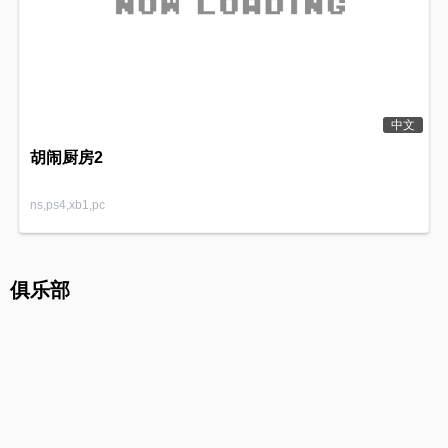
中文
胡闹厨房2
ns,ps4,xb1,pc
俱乐部