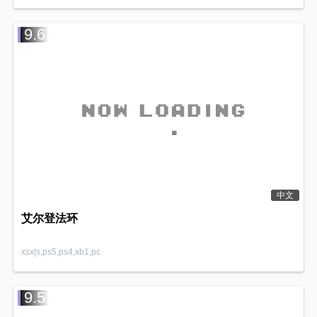
9.6
中文
艾尔登法环
xsx|s,ps5,ps4,xb1,pc
9.5