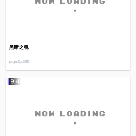
黑暗之魂
pc,ps3,x360
9.4