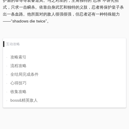
护盾的伞等等装备道具。与之对应的，主角独特的“忍杀”不讲究招
式，只求一击瞬杀。依靠自身武艺和独特的义肢，忍者将保护皇子杀
出一条血路。他所面对的敌人很强很强，但忍者还有一种特殊能力
——“shadows die twice”。
互动攻略
攻略索引
流程攻略
全结局完成条件
心得技巧
收集攻略
boss&精英敌人