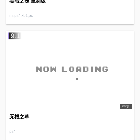
黑暗之魂 重制版
ns,ps4,xb1,pc
9.1
中文
无根之草
ps4