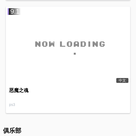
9.1
中文
恶魔之魂
ps3
俱乐部