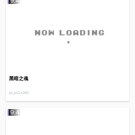
9.4
黑暗之魂
pc,ps3,x360
9.4