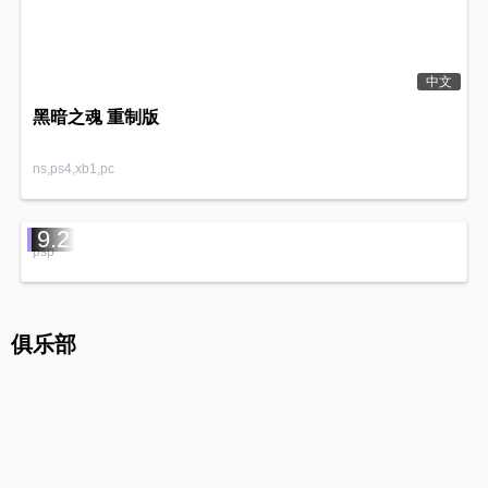
中文
黑暗之魂 重制版
ns,ps4,xb1,pc
9.2
psp
俱乐部