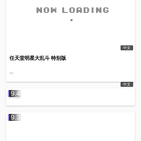
中文
任天堂明星大乱斗 特别版
ns
中文
9.4
ps4,pc
9.3