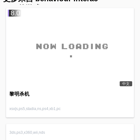
tive 的游戏
8.0
中文
黎明杀机
xsx|s,ps5,stadia,ns,ps4,xb1,pc
3ds,ps3,x360,wii,nds