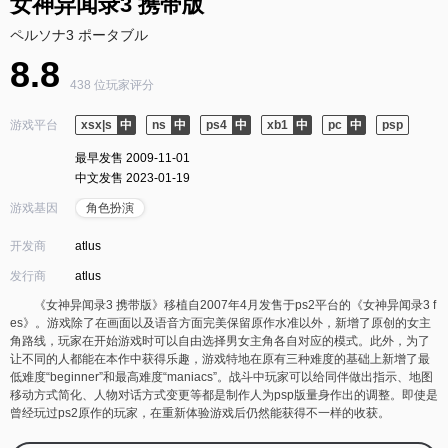
女神异闻录3 携带版
ペルソナ3 ポータブル
8.8
438 位玩家评分
游戏平台
xsx|s
ns
ps4
xb1
pc
psp
最早发售 2009-11-01
中文发售 2023-01-19
游戏基因
角色扮演
开发商
atlus
发行商
atlus
《女神异闻录3 携带版》移植自2007年4月发售于ps2平台的《女神异闻录3 f
es》。游戏除了在画面以及语音方面完美保留原作水准以外，新增了原创的女主
角路线，玩家在开始游戏时可以自由选择男女主角各自对应的模式。此外，为了
让不同的人都能在本作中获得乐趣，游戏特地在原有三种难度的基础上新增了最
低难度“beginner”和最高难度“maniacs”。战斗中玩家可以给同伴做出指示、地图
移动方式简化、人物对话方式变更等都是制作人为psp版量身作出的调整。即使是
曾经玩过ps2原作的玩家，在重新体验游戏后仍然能获得不一样的收获。