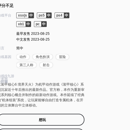
评分不足
游戏平台
xsx|s
ps5
ps4
xb1
pc
最早发售 2023-08-25
中文发售 2023-08-25
语言
简中
游戏基因
动作
角色扮演
冒险
第三人称
射击
游戏j9九游
开发商
会官网
发行商
《装甲核心6 境界天火》为机甲动作游戏《装甲核心》系
列沉寂近十年后推出的最新作品。官方称，本作为重新审
视系列核心概念并制作的崭新动作游戏。本作延续了经典
的“机体组装”系统，让玩家能够自由打造专属机体，在开
阔的立体舞台中立体移动。
想玩