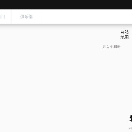
节目
俱乐部
网站
地图
共 1 个相册
a