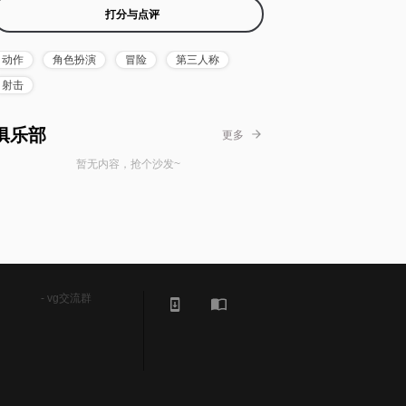
打分与点评
动作
角色扮演
冒险
第三人称
射击
俱乐部
更多
暂无内容，抢个沙发~
- vg交流群