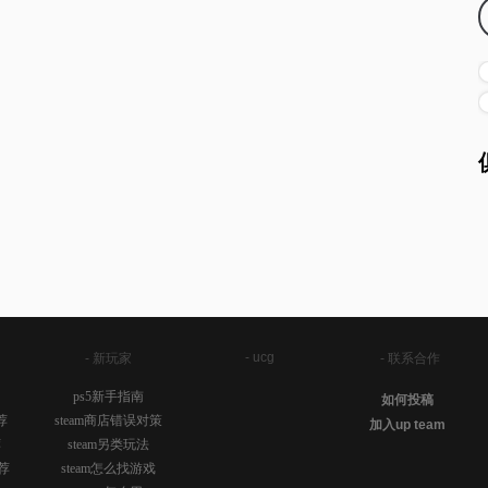
- ucg
- 新玩家
- 联系合作
ps5新手指南
如何投稿
荐
steam商店错误对策
加入up team
荐
steam另类玩法
荐
steam怎么找游戏