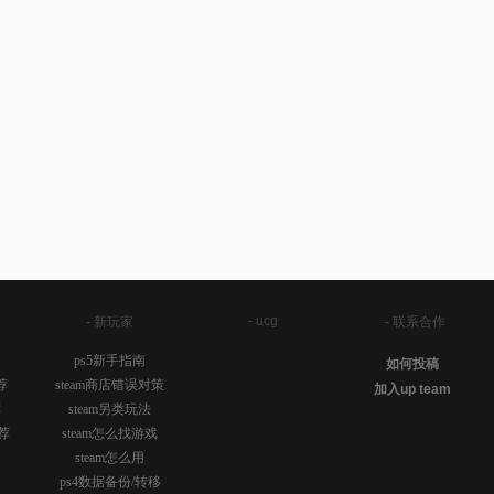
- ucg
- 新玩家
- 联系合作
ps5新手指南
如何投稿
荐
steam商店错误对策
加入up team
荐
steam另类玩法
荐
steam怎么找游戏
steam怎么用
ps4数据备份/转移